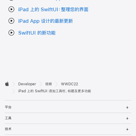
iPad 上的 SwiftUI：整理您的界面
iPad App 设计的最新更新
SwiftUI 的新功能
开

Developer
视频
WWDC22
Apple
发
iPad 上的 SwiftUI：添加工具栏、标题及更多功能
者
打
平台
开
页
菜
打
工具
单
开
脚
菜
打
技术
单
开
菜