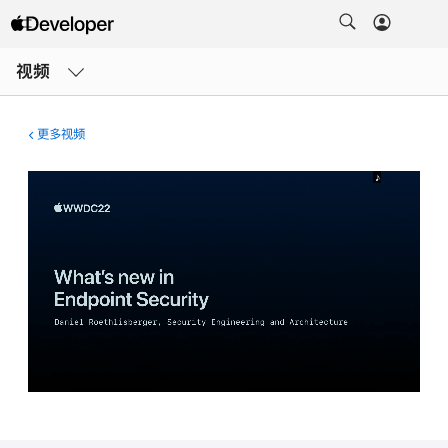
打
开
视频
菜
单
更多视频