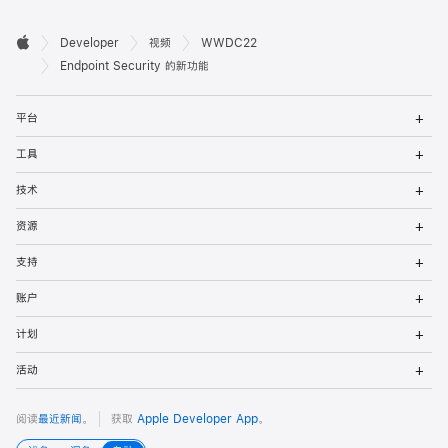
开

Developer
视频
WWDC22
Apple
发
Endpoint Security 的新功能
者
打
平台
开
页
菜
打
工具
单
开
脚
菜
打
技术
单
开
菜
打
资源
单
开
菜
打
支持
单
开
菜
打
账户
单
开
菜
打
计划
单
开
菜
打
活动
单
开
菜
单
阅读
最近新闻
。
获取
Apple Developer App
。