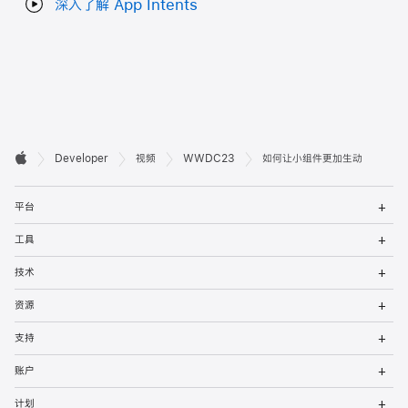
深入了解 App Intents
开

Developer
视频
WWDC23
如何让小组件更加生动
Apple
发
打
者
平台
开
菜
打
页
工具
单
开
菜
打
脚
技术
单
开
菜
打
资源
单
开
菜
打
支持
单
开
菜
打
账户
单
开
菜
打
计划
单