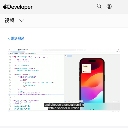
打
开
视频
菜
单
更多视频