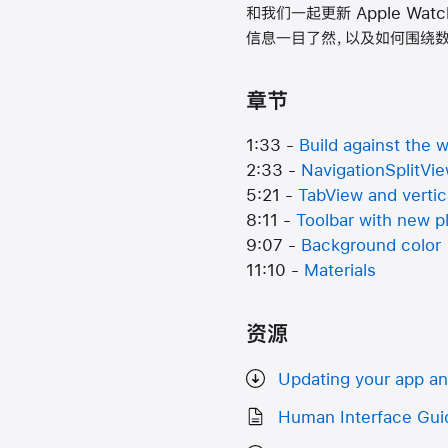
和我们一起更新 Apple Wat
信息一目了然，以及如何围绕数
章节
1:33 -
Build against the
2:33 -
NavigationSplitVi
5:21 -
TabView and vertic
8:11 -
Toolbar with new 
9:07 -
Background color
11:10 -
Materials
资源
Updating your app a
Human Interface Gui