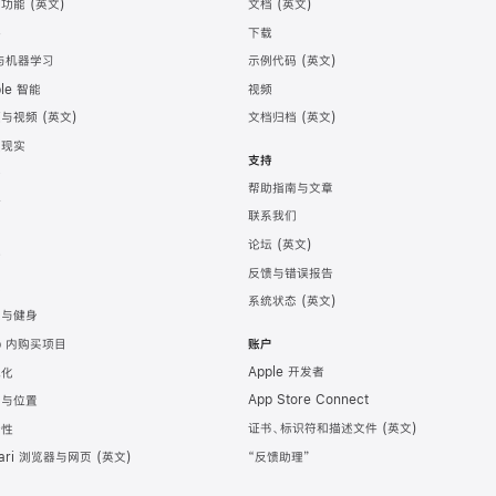
助功能
文档
件
下载
 与机器学习
示例代码
ple 智能
视频
频与视频
文档归档
强现实
支持
务
帮助指南与文章
计
联系我们
发
论坛
育
反馈与错误报告
戏
系统状态
康与健身
p 内购买项目
账户
Apple 开发者
地化
App Store Connect
图与位置
证书、标识符和描述文件
全性
“反馈助理”
fari 浏览器与网页