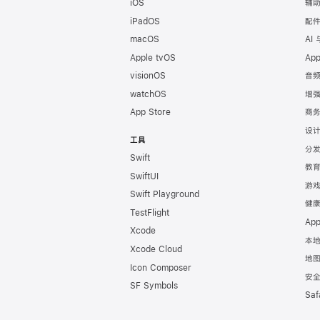
iOS
辅
者
iPadOS
配
页
macOS
AI
Apple tvOS
Ap
脚
visionOS
音
watchOS
增
App Store
商
设
工具
分
Swift
教
SwiftUI
游
Swift Playground
健
TestFlight
Ap
Xcode
本
Xcode Cloud
地
Icon Composer
安
SF Symbols
Sa