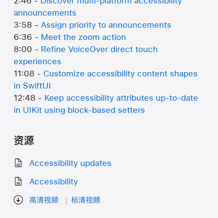
2:46 -
Discover multi-platform accessibility
announcements
3:58 -
Assign priority to announcements
6:36 -
Meet the zoom action
8:00 -
Refine VoiceOver direct touch
experiences
11:08 -
Customize accessibility content shapes
in SwiftUI
12:48 -
Keep accessibility attributes up-to-date
in UIKit using block-based setters
资源
Accessibility updates
Accessibility
高清视频
标清视频