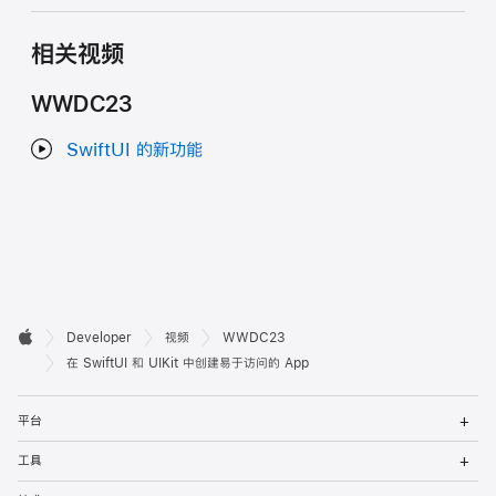
相关视频
WWDC23
SwiftUI 的新功能
开

Developer
视频
WWDC23
Apple
发
在 SwiftUI 和 UIKit 中创建易于访问的 App
者
打
平台
开
页
菜
打
工具
单
开
脚
菜
打