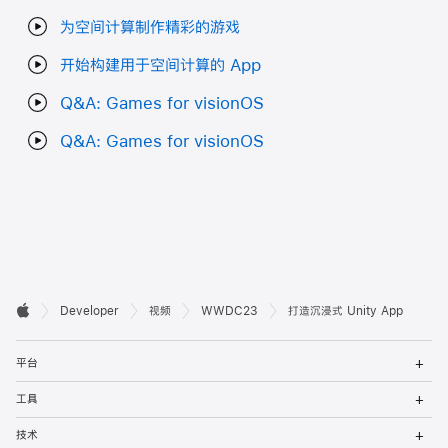
为空间计算制作精彩的游戏
开始构建用于空间计算的 App
Q&A: Games for visionOS
Q&A: Games for visionOS
开

Developer
视频
WWDC23
打造沉浸式 Unity App
Apple
发
打
者
平台
开
菜
打
页
工具
单
开
菜
打
脚
技术
单
开