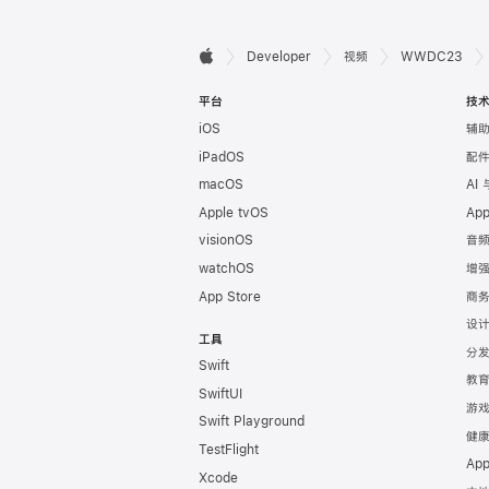
开

Developer
视频
WWDC23
Apple
发
平台
技
iOS
辅
者
iPadOS
配
页
macOS
AI
Apple tvOS
Ap
脚
visionOS
音
watchOS
增
App Store
商
设
工具
分
Swift
教
SwiftUI
游
Swift Playground
健
TestFlight
Ap
Xcode