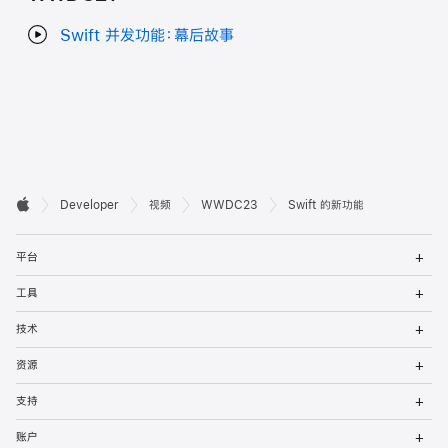
Swift 并发功能：幕后故事
开

Developer
视频
WWDC23
Swift 的新功能
Apple
发
打
者
平台
开
菜
打
页
工具
单
开
菜
打
脚
技术
单
开
菜
打
资源
单
开
菜
打
支持
单
开
菜
打
账户
单
开