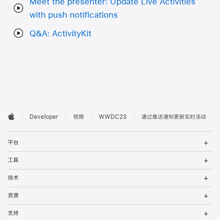
Meet the presenter: Update Live Activities
with push notifications
Q&A: ActivityKit
开

Developer
视频
WWDC23
通过推送通知更新实时活动
Apple
发
打
者
平台
开
菜
打
页
工具
单
开
菜
打
脚
技术
单
开
菜
打
资源
单
开
菜
打
支持
单
开