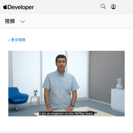
打
开
视频
菜
单
更多视频