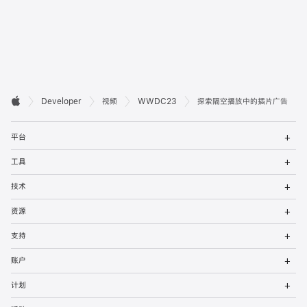
开

Developer
视频
WWDC23
探索隔空播放中的插片广告
Apple
发
打
者
平台
开
菜
打
页
工具
单
开
菜
打
脚
技术
单
开
菜
打
资源
单
开
菜
打
支持
单
开
菜
打
账户
单
开
菜
打
计划
单
开
菜
打