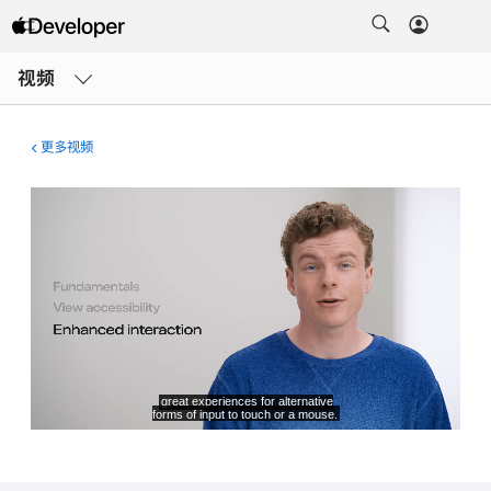
打
开
视频
菜
单
更多视频