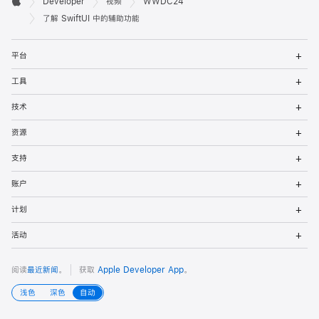
Developer
视频
WWDC24
Apple
发
了解 SwiftUI 中的辅助功能
者
打
平台
开
页
菜
打
工具
单
开
脚
菜
打
技术
单
开
菜
打
资源
单
开
菜
打
支持
单
开
菜
打
账户
单
开
菜
打
计划
单
开
菜
打
活动
单
开
菜
单
阅读
最近新闻
。
获取
Apple Developer App
。
浅色
深色
自动