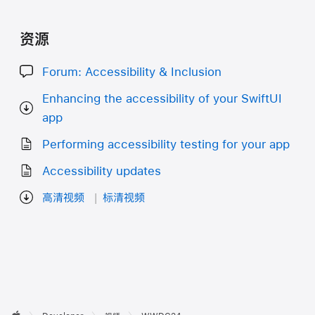
资源
Forum: Accessibility & Inclusion
Enhancing the accessibility of your SwiftUI
app
Performing accessibility testing for your app
Accessibility updates
高清视频
标清视频
开
