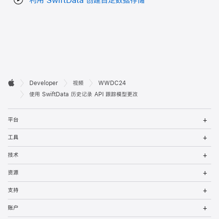
开

Developer
视频
WWDC24
Apple
发
使用 SwiftData 历史记录 API 跟踪模型更改
者
打
平台
开
页
菜
打
工具
单
开
脚
菜
打
技术
单
开
菜
打
资源
单
开
菜
打
支持
单
开
菜
打
账户
单
开