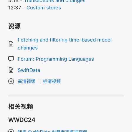
5:18 -
Transactions and changes
12:37 -
Custom stores
资源
Fetching and filtering time-based model
changes
Forum: Programming Languages
SwiftData
高清视频
标清视频
相关视频
WWDC24
利用 SwiftData 创建自定数据存储