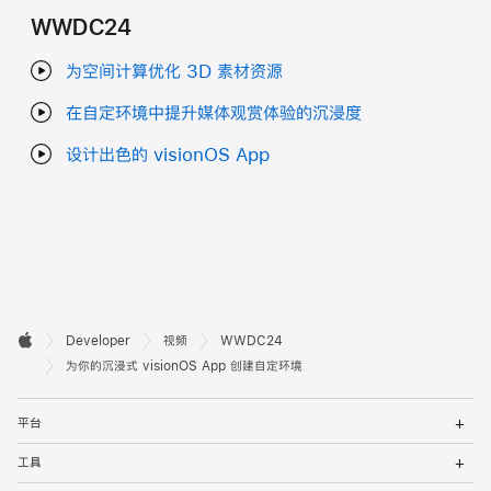
WWDC24
为空间计算优化 3D 素材资源
在自定环境中提升媒体观赏体验的沉浸度
设计出色的 visionOS App
开

Developer
视频
WWDC24
Apple
发
为你的沉浸式 visionOS App 创建自定环境
者
打
平台
开
页
菜
打
工具
单
开
脚
菜