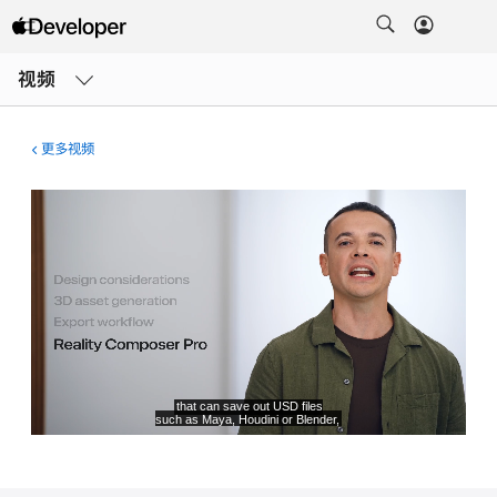
打
开
视频
菜
单
更多视频