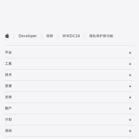
开

Developer
视频
WWDC24
隐私保护新功能
Apple
发
打
者
平台
开
菜
打
页
工具
单
开
菜
打
脚
技术
单
开
菜
打
资源
单
开
菜
打
支持
单
开
菜
打
账户
单
开
菜
打
计划
单
开
菜
打
活动
单
开
菜