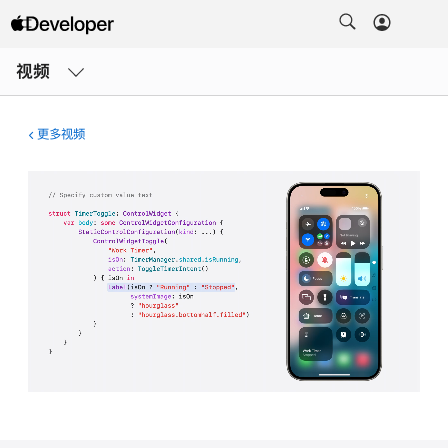
打
开
视频
菜
单
更多视频