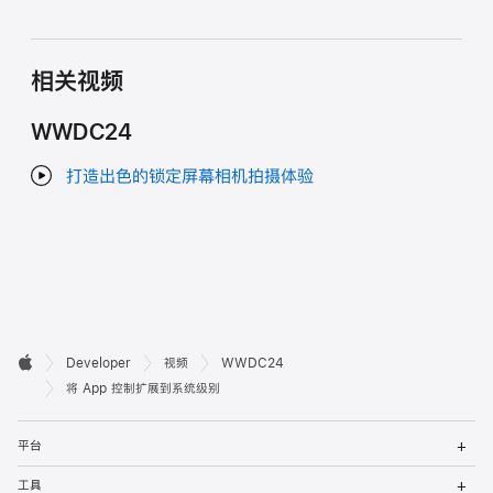
相关视频
WWDC24
打造出色的锁定屏幕相机拍摄体验
开

Developer
视频
WWDC24
Apple
发
将 App 控制扩展到系统级别
者
打
平台
开
页
菜
打
工具
单