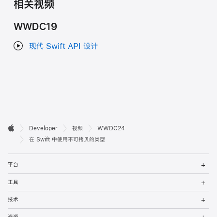
相关视频
WWDC19
现代 Swift API 设计
开

Developer
视频
WWDC24
Apple
发
在 Swift 中使用不可拷贝的类型
者
打
平台
开
页
菜
打
工具
单
开
脚
菜
打
技术
单
开
菜
打