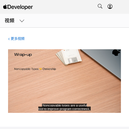
打
开
视频
菜
单
更多视频