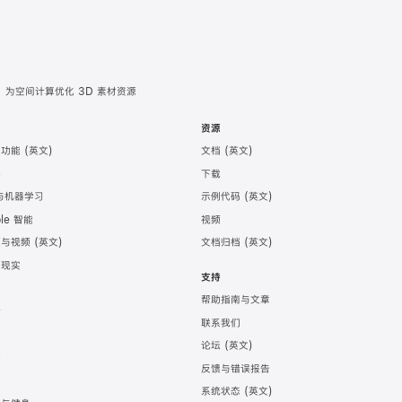
为空间计算优化 3D 素材资源
术
资源
助功能
文档
件
下载
 与机器学习
示例代码
ple 智能
视频
频与视频
文档归档
强现实
支持
务
帮助指南与文章
计
联系我们
发
论坛
育
反馈与错误报告
戏
系统状态