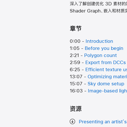
深入了解创建优化 3D 素材
Shader Graph、嵌入和
章节
0:00 -
Introduction
1:05 -
Before you begin
2:21 -
Polygon count
2:59 -
Export from DCCs
6:25 -
Efficient texture u
13:07 -
Optimizing materi
15:07 -
Sky dome setup
16:03 -
Image-based ligh
资源
Presenting an artist’