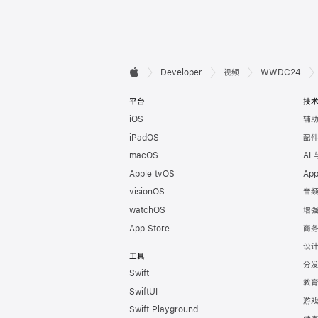
开

Developer
视频
WWDC24
Apple
发
平台
技
iOS
辅
者
iPadOS
配
页
macOS
AI
Apple tvOS
Ap
脚
visionOS
音
watchOS
增
App Store
商
设
工具
分
Swift
教
SwiftUI
游
Swift Playground