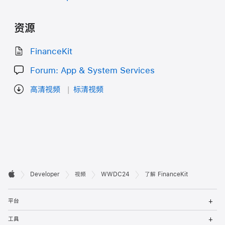
资源
FinanceKit
Forum: App & System Services
高清视频
标清视频
开

Developer
视频
WWDC24
了解 FinanceKit
Apple
发
打
者
平台
开
菜
打
页
工具
单
开