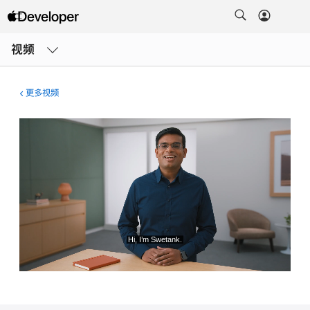
打
开
视频
菜
单
更多视频