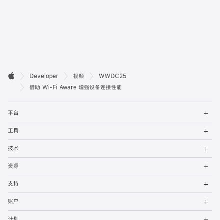
开

Developer
视频
WWDC25
Apple
发
借助 Wi-Fi Aware 增强设备连接性能
者
打
平台
开
页
菜
打
工具
单
开
脚
菜
打
技术
单
开
菜
打
资源
单
开
菜
打
支持
单
开
菜
打
账户
单
开
菜
打
计划