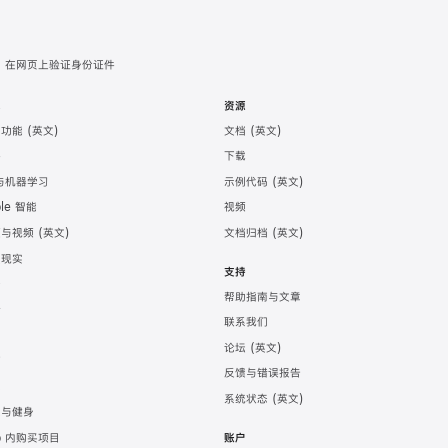
在网页上验证身份证件
术
资源
助功能
文档
件
下载
 与机器学习
示例代码
ple 智能
视频
频与视频
文档归档
强现实
支持
务
帮助指南与文章
计
联系我们
发
论坛
育
反馈与错误报告
戏
系统状态
康与健身
p 内购买项目
账户