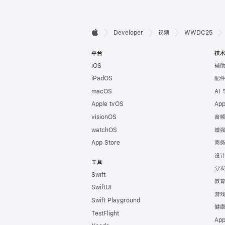
开

Developer
视频
WWDC25
Apple
发
平台
技
iOS
辅
者
iPadOS
配
页
macOS
AI
Apple tvOS
Ap
脚
visionOS
音
watchOS
增
App Store
商
设
工具
分
Swift
教
SwiftUI
游
Swift Playground
健
TestFlight
Ap