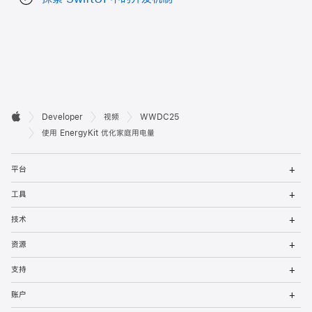
开

Developer
视频
WWDC25
Apple
发
使用 EnergyKit 优化家庭用电量
者
打
平台
开
页
菜
打
工具
单
开
脚
菜
打
技术
单
开
菜
打
资源
单
开
菜
打
支持
单
开
菜
打
账户
单
开
菜