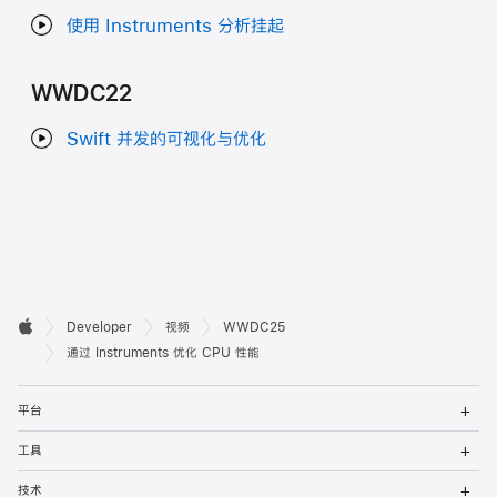
使用 Instruments 分析挂起
WWDC22
Swift 并发的可视化与优化
开

Developer
视频
WWDC25
Apple
发
通过 Instruments 优化 CPU 性能
者
打
平台
开
页
菜
打
工具
单
开
脚
菜
打
技术
单