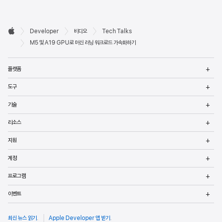
Developer

Developer
비디오
Tech Talks
바닥글
Apple
M5 및 A19 GPU로 머신 러닝 워크로드 가속화하기
메
플랫폼
열
메
도구
열
메
기술
열
메
리소스
열
메
지원
열
메
계정
열
메
프로그램
열
메
이벤트
열
최신 뉴스 읽기
.
Apple Developer 앱 받기
.