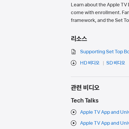
Learn about the Apple TV 
come with enrollment. Fam
framework, and the Set To
리소스
Supporting Set Top Bo
HD 비디오
SD 비디오
관련 비디오
Tech Talks
Apple TV App and Univ
Apple TV App and Univ