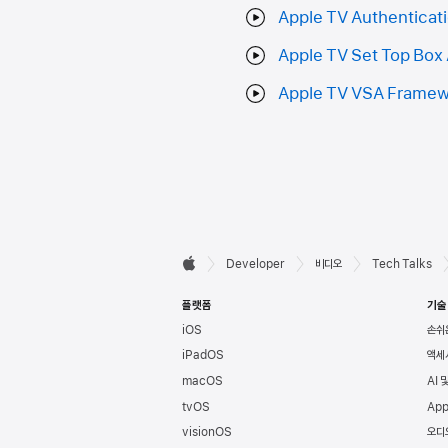
Apple TV Authenticat
Apple TV Set Top Box
Apple TV VSA Frame
Developer

Developer
비디오
Tech Talks
Apple
바닥글
플랫폼
기술
iOS
손쉬
iPadOS
액세
macOS
AI 
tvOS
App
visionOS
오디