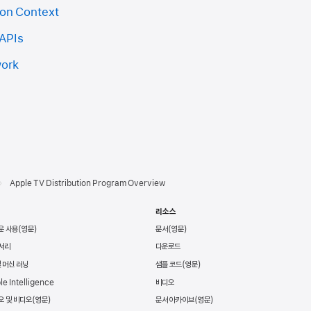
ion Context
 APIs
work
Apple TV Distribution Program Overview
리소스
운 사용
문서
서리
다운로드
및 머신 러닝
샘플 코드
le Intelligence
비디오
오 및 비디오
문서 아카이브