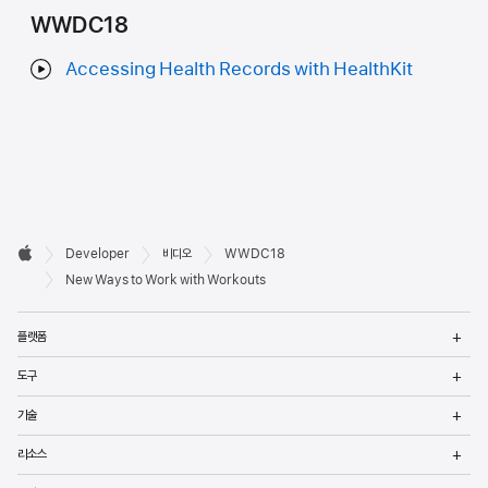
WWDC18
Accessing Health Records with HealthKit
Developer

Developer
비디오
WWDC18
바닥글
Apple
New Ways to Work with Workouts
메
플랫폼
열
메
도구
열
메
기술
열
메
리소스
열
메