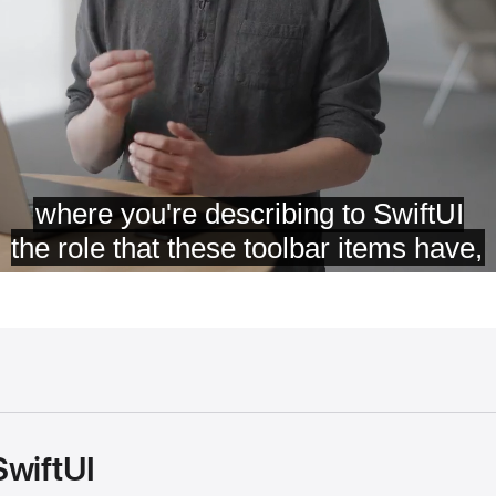
SwiftUI