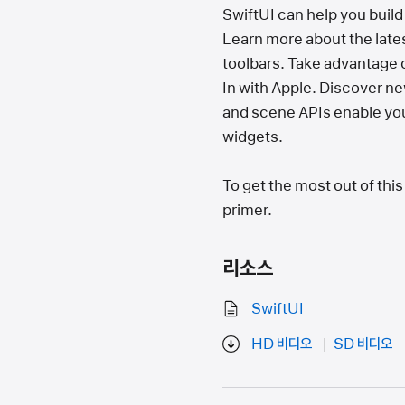
SwiftUI can help you buil
Learn more about the lates
toolbars. Take advantage 
In with Apple. Discover ne
and scene APIs enable you 
widgets.
To get the most out of this
primer.
리소스
SwiftUI
HD 비디오
SD 비디오