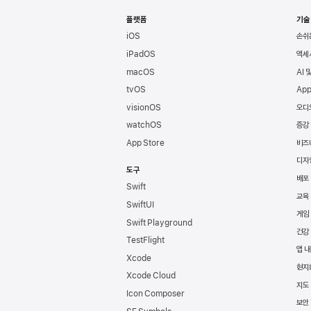
Apple
바닥글
플랫폼
기술
iOS
손쉬
iPadOS
액세
macOS
AI 
tvOS
App
visionOS
오디
watchOS
증강
App Store
비즈
디자
도구
배포
Swift
교육
SwiftUI
게임
Swift Playground
건강
TestFlight
앱 내
Xcode
현지
Xcode Cloud
지도 
Icon Composer
보안