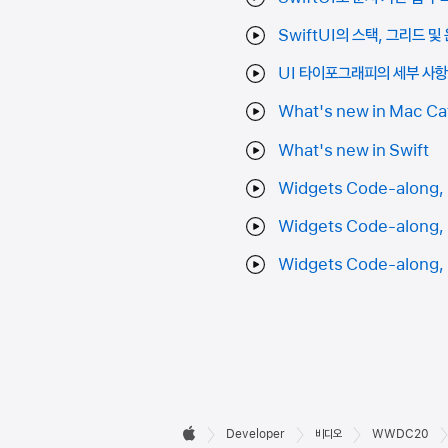
SwiftUI의 스택, 그리드 및
UI 타이포그래피의 세부 사
What's new in Mac Ca
What's new in Swift
Widgets Code-along, 
Widgets Code-along, p
Widgets Code-along, p
Developer

Developer
비디오
WWDC20