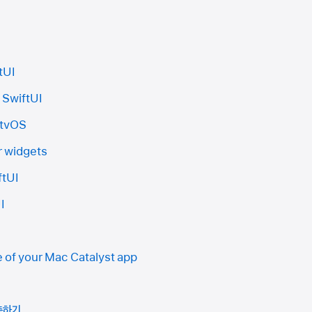
tUI
 SwiftUI
 tvOS
r widgets
ftUI
I
e of your Mac Catalyst app
구축하기