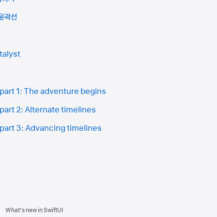
 윤곽선
항
talyst
part 1: The adventure begins
art 2: Alternate timelines
art 3: Advancing timelines
What's new in SwiftUI