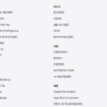
리소스
운 사용
문서
서리
다운로드
및 머신 러닝
샘플 코드
le Intelligence
비디오
오 및 비디오
문서 아카이브
 현실
지원
니스
도움말 및 문서
인
문의하기
포럼
피드백 및 버그 리포트
시스템 상태
 및 피트니스
 구입
계정
Apple Developer
화
App Store Connect
및 위치
인증서, ID 및 프로파일