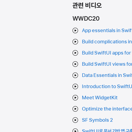
관련 비디오
WWDC20
App essentials in Swif
Build complications in
Build SwiftUI apps for
Build SwiftUI views fo
Data Essentials in Swi
Introduction to SwiftU
Meet WidgetKit
Optimize the interfac
SF Symbols 2
SwiftUI로 문서 기반 앱 