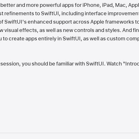
d better and more powerful apps for iPhone, iPad, Mac, App
t refinements to SwiftUI, including interface improvements
of SwiftUI's enhanced support across Apple frameworks to 
w visual effects, as well as new controls and styles. And f
to create apps entirely in SwiftUI, as well as custom comp
 session, you should be familiar with SwiftUI. Watch "Introd