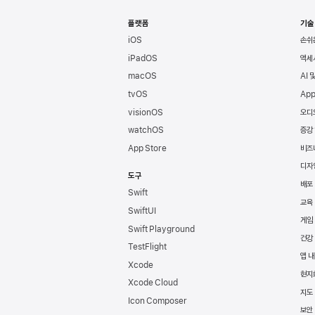
Apple
바닥글
플랫폼
기술
iOS
손쉬
iPadOS
액세
macOS
AI 
tvOS
App
visionOS
오디
watchOS
증강
App Store
비즈
디자
도구
배포
Swift
교육
SwiftUI
게임
Swift Playground
건강
TestFlight
앱 내
Xcode
현지
Xcode Cloud
지도 
Icon Composer
보안