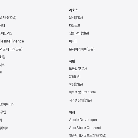
리소스
운 사용
문서
서리
다운로드
및 머신 러닝
샘플 코드
le Intelligence
비디오
오 및 비디오
문서 아카이브
 현실
지원
니스
도움말 및 문서
인
문의하기
포럼
피드백 및 버그 리포트
시스템 상태
 및 피트니스
 구입
계정
Apple Developer
화
App Store Connect
및 위치
인증서, ID 및 프로파일