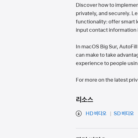
Discover how to implement 
privately, and securely. L
functionality: offer smart 
input contact information 
In macOS Big Sur, AutoFil
can make to take advantage
experience to people usi
For more on the latest pri
리소스
HD 비디오
SD 비디오