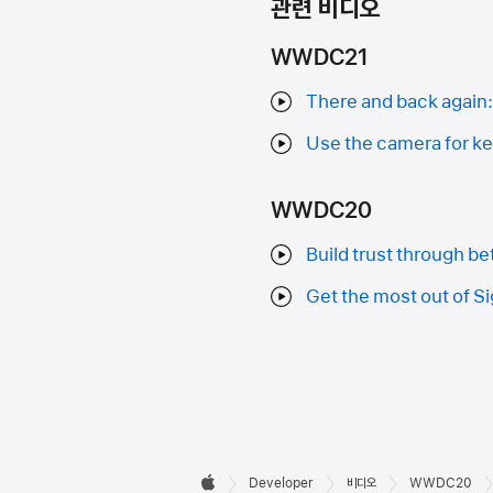
관련 비디오
WWDC21
There and back again:
Use the camera for ke
WWDC20
Build trust through be
Get the most out of Si
Developer

Developer
비디오
WWDC20