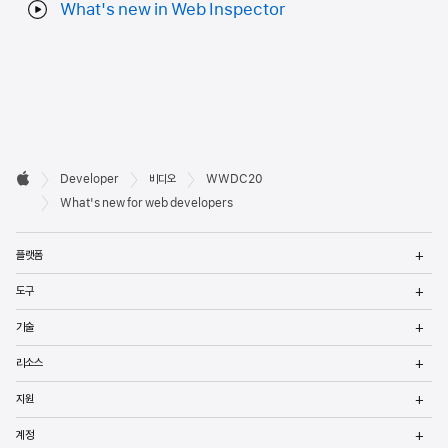
What's new in Web Inspector
Developer

Developer
비디오
WWDC20
바닥글
Apple
What's new for web developers
메
플랫폼
열
메
도구
열
메
기술
열
메
리소스
열
메
지원
열
메
계정
열