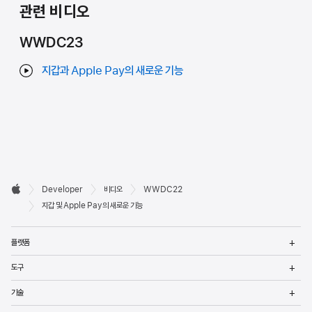
관련 비디오
WWDC23
지갑과 Apple Pay의 새로운 기능
Developer

Developer
비디오
WWDC22
바닥글
Apple
지갑 및 Apple Pay의 새로운 기능
메
플랫폼
열
메
도구
열
메
기술
열
메