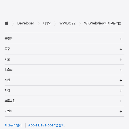
Developer

Developer
비디오
WWDC22
WKWebView의 새로운 기능
바닥글
Apple
메
플랫폼
열
메
도구
열
메
기술
열
메
리소스
열
메
지원
열
메
계정
열
메
프로그램
열
메
이벤트
열
최신 뉴스 읽기
.
Apple Developer 앱 받기
.