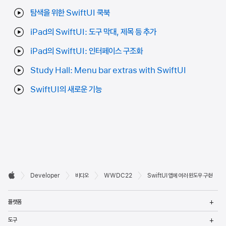
탐색을 위한 SwiftUI 쿡북
iPad의 SwiftUI: 도구 막대, 제목 등 추가
iPad의 SwiftUI: 인터페이스 구조화
Study Hall: Menu bar extras with SwiftUI
SwiftUI의 새로운 기능
Developer

Developer
비디오
WWDC22
SwiftUI 앱에 여러 윈도우 구현
바닥글
Apple
메
플랫폼
열
메
도구
열