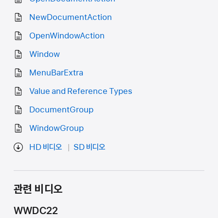
NewDocumentAction
OpenWindowAction
Window
MenuBarExtra
Value and Reference Types
DocumentGroup
WindowGroup
HD 비디오
SD 비디오
관련 비디오
WWDC22