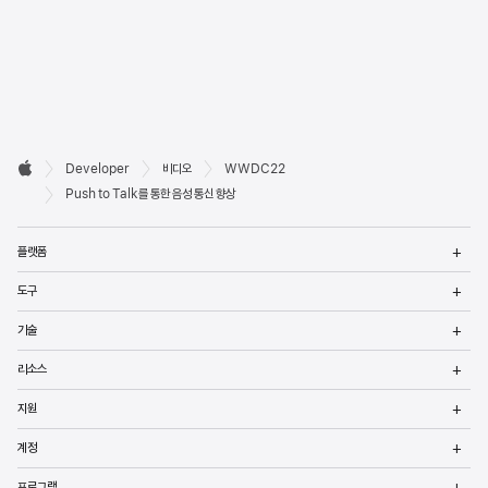
Developer

Developer
비디오
WWDC22
바닥글
Apple
Push to Talk를 통한 음성 통신 향상
메
플랫폼
열
메
도구
열
메
기술
열
메
리소스
열
메
지원
열
메
계정
열
메
프로그램