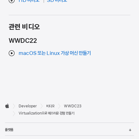
관련 비디오
WWDC22
macOS 또는 Linux 가상 머신 만들기
Developer

Developer
비디오
WWDC23
바닥글
Apple
Virtualization으로 매끄러운 경험 만들기
메
플랫폼
열
메