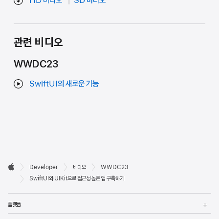
관련 비디오
WWDC23
SwiftUI의 새로운 기능
Developer

Developer
비디오
WWDC23
바닥글
Apple
SwiftUI와 UIKit으로 접근성 높은 앱 구축하기
메
플랫폼
열
메