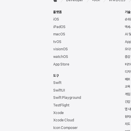
Apple
바닥글
플랫폼
기술
iOS
손쉬
iPadOS
액세
macOS
AI 
tvOS
App
visionOS
오디
watchOS
증강
App Store
비즈
디자
도구
배포
Swift
교육
SwiftUI
게임
Swift Playground
건강
TestFlight
앱 내
Xcode
현지
Xcode Cloud
지도 
Icon Composer