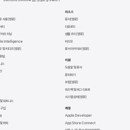
리소스
운 사용
문서
서리
다운로드
및 머신 러닝
샘플 코드
le Intelligence
비디오
오 및 비디오
문서 아카이브
 현실
지원
니스
도움말 및 문서
인
문의하기
포럼
피드백 및 버그 리포트
시스템 상태
 및 피트니스
 구입
계정
Apple Developer
화
App Store Connect
및 위치