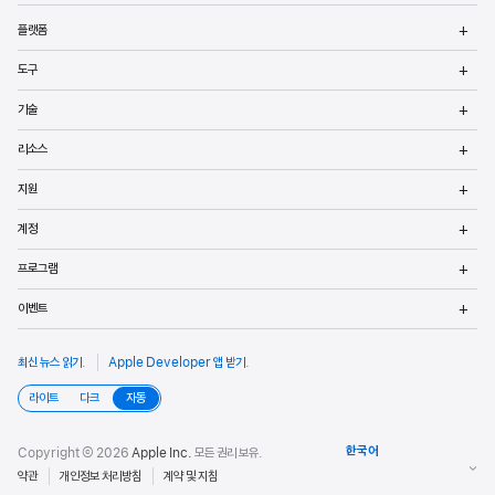
메
플랫폼
열
메
도구
열
메
기술
열
메
리소스
열
메
지원
열
메
계정
열
메
프로그램
열
메
이벤트
열
최신 뉴스 읽기
.
Apple Developer 앱 받기
.
라이트
다크
자동
Copyright © 2026
Apple Inc.
모든 권리 보유.
약관
개인정보 처리방침
계약 및 지침