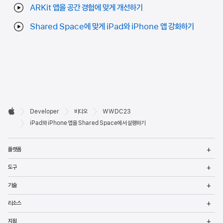
ARKit 앱을 공간 경험에 맞게 개선하기
Shared Space에 맞게 iPad와 iPhone 앱 강화하기
Developer

Developer
비디오
WWDC23
바닥글
Apple
iPad와 iPhone 앱을 Shared Space에서 실행하기
메
플랫폼
열
메
도구
열
메
기술
열
메
리소스
열
메
지원