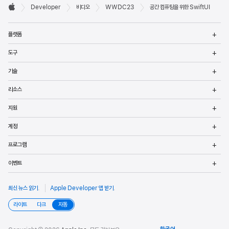
Developer

Developer
비디오
WWDC23
공간 컴퓨팅을 위한 SwiftUI
바닥글
Apple
메
플랫폼
열
메
도구
열
메
기술
열
메
리소스
열
메
지원
열
메
계정
열
메
프로그램
열
메
이벤트
열
최신 뉴스 읽기
.
Apple Developer 앱 받기
.
라이트
다크
자동