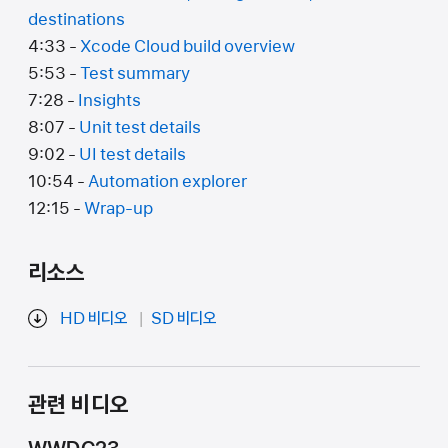
destinations
4:33 -
Xcode Cloud build overview
5:53 -
Test summary
7:28 -
Insights
8:07 -
Unit test details
9:02 -
UI test details
10:54 -
Automation explorer
12:15 -
Wrap-up
리소스
HD 비디오
SD 비디오
관련 비디오