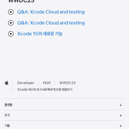
WWDC23
Q&A: Xcode Cloud and testing
Q&A: Xcode Cloud and testing
Xcode 15의 새로운 기능
Developer

Developer
비디오
WWDC23
바닥글
Apple
Xcode 테스트 보고서로 빠르게 오류 해결하기
메
플랫폼
열
메
도구
열
메
기술
열