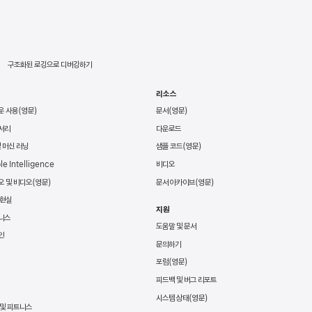
구조화된 로깅으로 디버깅하기
리소스
운 사용
문서
서리
다운로드
및 머신 러닝
샘플 코드
le Intelligence
비디오
오 및 비디오
문서 아카이브
 현실
지원
니스
도움말 및 문서
인
문의하기
포럼
피드백 및 버그 리포트
시스템 상태
 및 피트니스