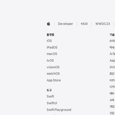
Developer

Developer
비디오
WWDC23
Apple
바닥글
플랫폼
기술
iOS
손쉬
iPadOS
액세
macOS
AI 
tvOS
App
visionOS
오디
watchOS
증강
App Store
비즈
디자
도구
배포
Swift
교육
SwiftUI
게임
Swift Playground
건강