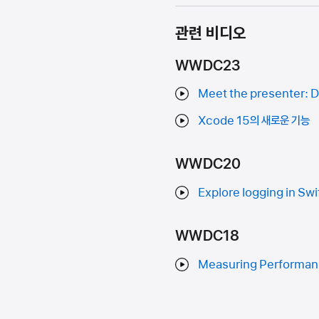
관련 비디오
WWDC23
Meet the presenter: D
Xcode 15의 새로운 기능
WWDC20
Explore logging in Swi
WWDC18
Measuring Performan