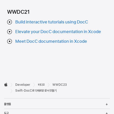
WWDC21
Build interactive tutorials using DocC
Elevate your DocC documentation in Xcode
Meet DocC documentation in Xcode
Developer

Developer
비디오
WWDC23
바닥글
Apple
Swift-DocC로 다채로운 문서 만들기
메
플랫폼
열
메
도구