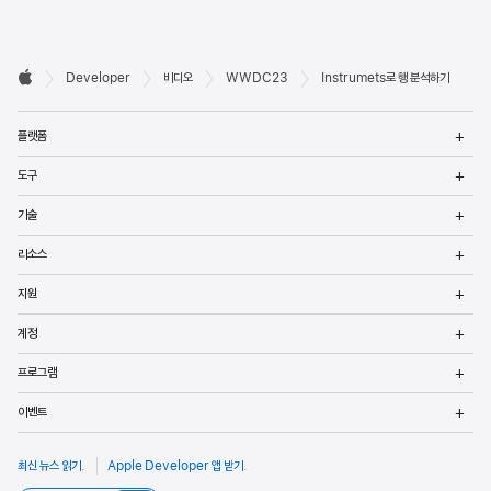
Developer

Developer
비디오
WWDC23
Instrumets로 행 분석하기
바닥글
Apple
메
플랫폼
열
메
도구
열
메
기술
열
메
리소스
열
메
지원
열
메
계정
열
메
프로그램
열
메
이벤트
열
최신 뉴스 읽기
.
Apple Developer 앱 받기
.