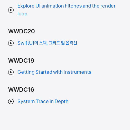
Explore UI animation hitches and the render
loop
WWDC20
SwiftUI의 스택, 그리드 및 윤곽선
WWDC19
Getting Started with Instruments
WWDC16
System Trace in Depth