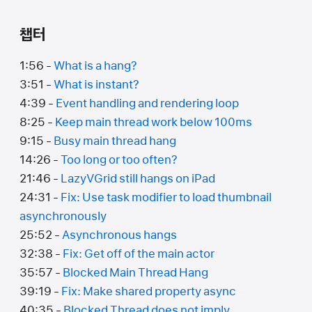
챕터
1:56 -
What is a hang?
3:51 -
What is instant?
4:39 -
Event handling and rendering loop
8:25 -
Keep main thread work below 100ms
9:15 -
Busy main thread hang
14:26 -
Too long or too often?
21:46 -
LazyVGrid still hangs on iPad
24:31 -
Fix: Use task modifier to load thumbnail
asynchronously
25:52 -
Asynchronous hangs
32:38 -
Fix: Get off of the main actor
35:57 -
Blocked Main Thread Hang
39:19 -
Fix: Make shared property async
40:35 -
Blocked Thread does not imply