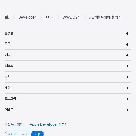
Developer

Developer
비디오
WWDC24
공간 웹을 위해 최적화하기
바닥글
Apple
메
플랫폼
열
메
도구
열
메
기술
열
메
리소스
열
메
지원
열
메
계정
열
메
프로그램
열
메
이벤트
열
최신 뉴스 읽기
.
Apple Developer 앱 받기
.
라이트
다크
자동