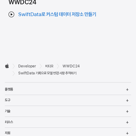
WWDC24
SwiftData로 커스텀 데이터 저장소 만들기
Developer

Developer
비디오
WWDC24
바닥글
Apple
SwiftData 기록으로 모델 변경 사항 추적하기
메
플랫폼
열
메
도구
열
메
기술
열
메
리소스
열
메
지원
열