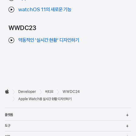
watchOS 11의 새로운 기능
WWDC23
역동적인 '실시간 현황' 디자인하기
Developer

Developer
비디오
WWDC24
바닥글
Apple
Apple Watch용 실시간 현황 디자인하기
메
플랫폼
열
메
도구
열
메