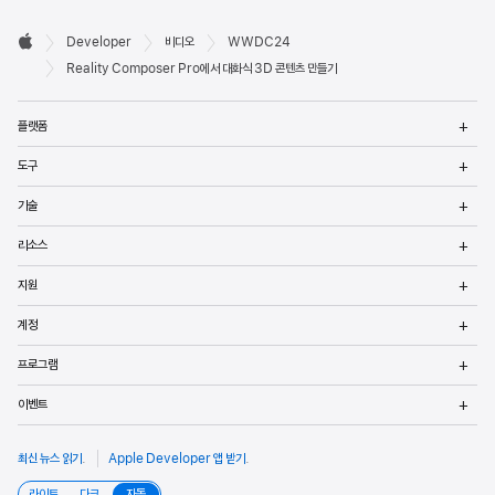
Developer

Developer
비디오
WWDC24
바닥글
Apple
Reality Composer Pro에서 대화식 3D 콘텐츠 만들기
메
플랫폼
열
메
도구
열
메
기술
열
메
리소스
열
메
지원
열
메
계정
열
메
프로그램
열
메
이벤트
열
최신 뉴스 읽기
.
Apple Developer 앱 받기
.
라이트
다크
자동