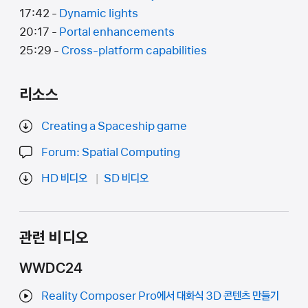
17:42 -
Dynamic lights
20:17 -
Portal enhancements
25:29 -
Cross-platform capabilities
리소스
Creating a Spaceship game
Forum: Spatial Computing
HD 비디오
SD 비디오
관련 비디오
WWDC24
Reality Composer Pro에서 대화식 3D 콘텐츠 만들기