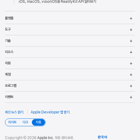
바닥글
iOS, macOS, visionOS용 RealityKit API 알아보기
메
플랫폼
열
메
도구
열
메
기술
열
메
리소스
열
메
지원
열
메
계정
열
메
프로그램
열
메
이벤트
열
최신 뉴스 읽기
.
Apple Developer 앱 받기
.
라이트
다크
자동
Copyright © 2026
Apple Inc.
모든 권리 보유.