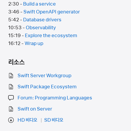
2:30 -
Build a service
3:46 -
Swift OpenAPI generator
5:42 -
Database drivers
10:53 -
Observability
15:19 -
Explore the ecosystem
16:12 -
Wrap up
리소스
Swift Server Workgroup
Swift Package Ecosystem
Forum: Programming Languages
Swift on Server
HD 비디오
SD 비디오