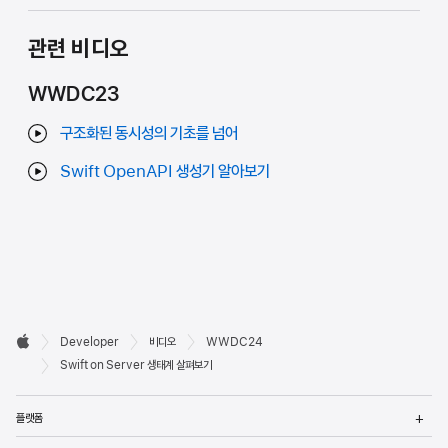
관련 비디오
WWDC23
구조화된 동시성의 기초를 넘어
Swift OpenAPI 생성기 알아보기
Developer

Developer
비디오
WWDC24
바닥글
Apple
Swift on Server 생태계 살펴보기
메
플랫폼
열
메