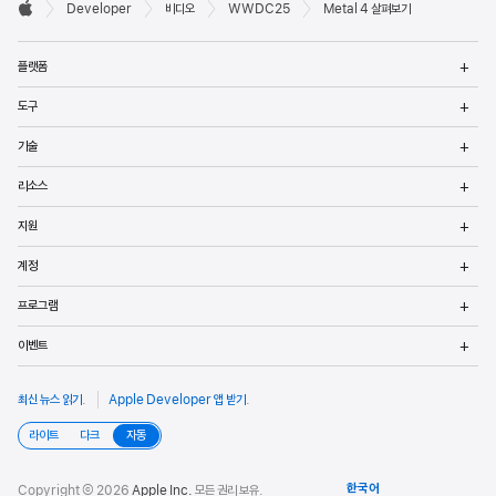

Developer
비디오
WWDC25
Metal 4 살펴보기
바닥글
Apple
메
플랫폼
열
메
도구
열
메
기술
열
메
리소스
열
메
지원
열
메
계정
열
메
프로그램
열
메
이벤트
열
최신 뉴스 읽기
.
Apple Developer 앱 받기
.
라이트
다크
자동
Copyright © 2026
Apple Inc.
모든 권리 보유.