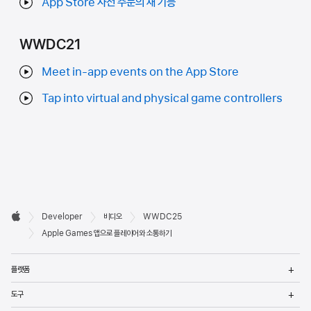
App Store 사전 주문의 새 기능
WWDC21
Meet in-app events on the App Store
Tap into virtual and physical game controllers
Developer

Developer
비디오
WWDC25
바닥글
Apple
Apple Games 앱으로 플레이어와 소통하기
메
플랫폼
열
메
도구
열